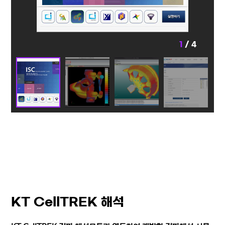
1
/ 4
KT CellTREK 해석